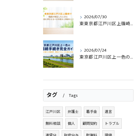
2026/07/30
東東京都江戸川区上篠崎で相続が発生したときに最初に押さえるべき手続きと準備ガイド
2026/07/24
東京都江戸川区上一色の相続手続き完全ガイド｜死亡届から名義変更・税務までスムーズに進める方法
タグ
Tags
江戸川区
弁護士
着手金
遺言
無料相談
個人
顧問契約
トラブル
遺留分
財産分与
慰謝料
調停