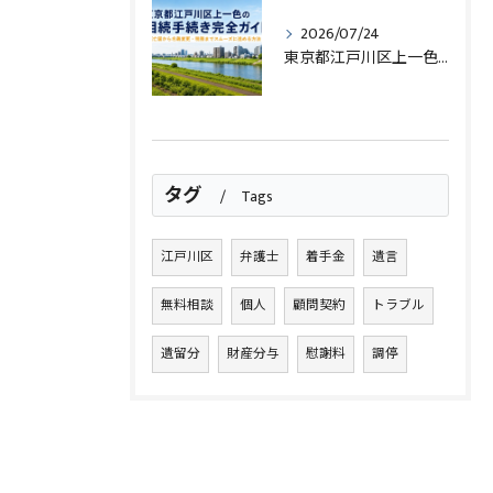
2026/07/24
東京都江戸川区上一色の相続手続き完全ガイド｜死亡届から名義変更・税務までスムーズに進める方法
タグ
Tags
江戸川区
弁護士
着手金
遺言
無料相談
個人
顧問契約
トラブル
遺留分
財産分与
慰謝料
調停